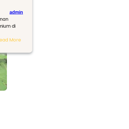
admin
unan
mium di
:
ead More
Menuju
Ikon
Baru
Agrowisata
Majalaya