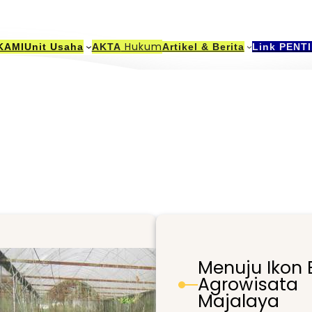
Hukum
KAMI
Unit Usaha
AKTA
Artikel & Berita
Link PENT
Menuju Ikon 
Agrowisata
Majalaya