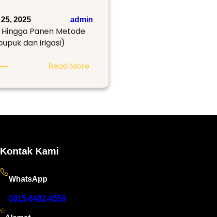
25, 2025
admin
h Hingga Panen Metode
(pupuk dan irigasi)
:
Read More
Panduan
Budidaya
Melon
Fertigasi
Kontak Kami
WhatsApp
0815-6482-4559