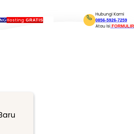
Hubungi Kami
Hosting
ING
GRATIS
0856-5926-7259
Atau Isi
FORMULIR
Baru