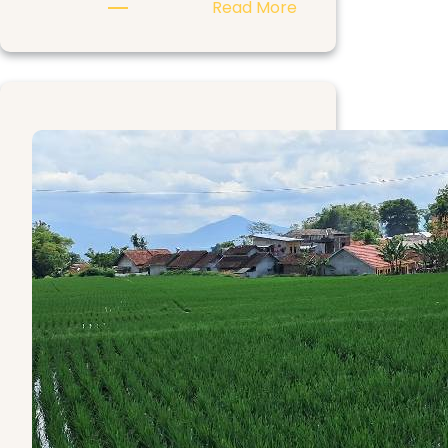
:
Read More
Revolusi
Budidaya
Melon