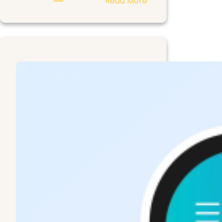
:
Read More
Video
Generator
AI
:
Untuk
Video
Cinematic