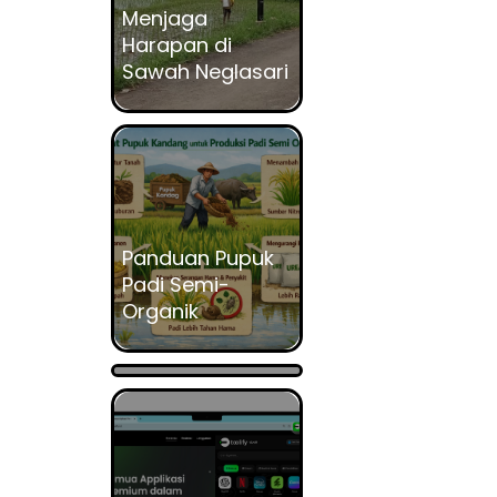
Menjaga
Harapan di
Sawah Neglasari
Panduan Pupuk
Mengoptimalkan
Padi Semi-
Pupuk Kandang
Organik
untuk Padi Semi-
Organik